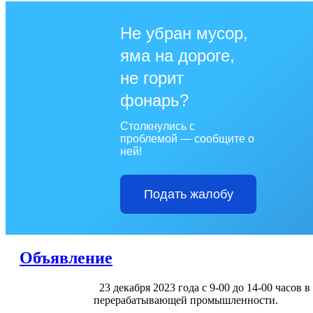
Не убран мусор,
яма на дороге,
не горит
фонарь?
Столкнулись с
проблемой — сообщите о
ней!
Подать жалобу
Объявление
23 декабря 2023 года с 9-00 до 14-00 часо
перерабатывающей промышленности.