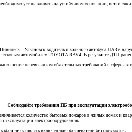
еобходимо устанавливать на устойчивом основании, ветки елки 
и Цивильск – Ульяновск водитель школьного автобуса ПАЗ в на
 легковым автомобилем TOYOTA RAV4. В результате ДТП ранено ч
полнение перевозчиком обязательных требований в сфере автомо
Соблюдайте требования ПБ при эксплуатации электрообо
величивается количество бытовых пожаров в жилых домах и ква
ри эксплуатации электрооборудования.
сьбой не оставлять включенные обогреватели без присмотра,