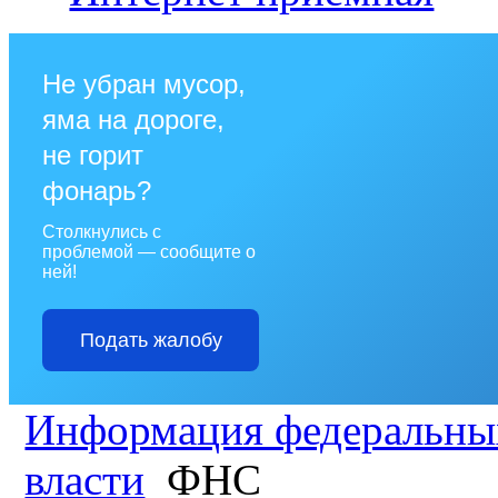
Не убран мусор,
яма на дороге,
не горит
фонарь?
Столкнулись с
проблемой — сообщите о
ней!
Подать жалобу
Информация федеральных
власти
ФНС