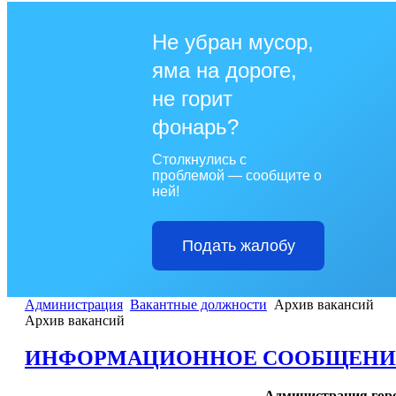
Не убран мусор,
яма на дороге,
не горит
фонарь?
Столкнулись с
проблемой — сообщите о
ней!
Подать жалобу
Администрация
Вакантные должности
Архив вакансий
Архив вакансий
ИНФОРМАЦИОННОЕ СООБЩЕНИЕ от 
Администрация горо