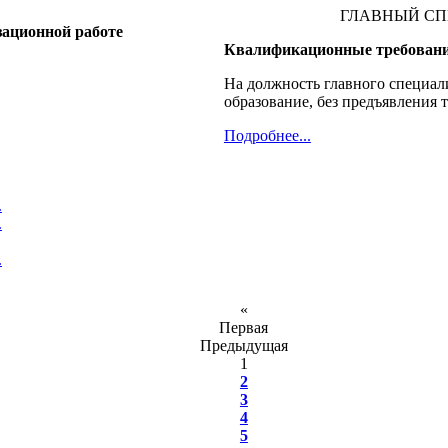
ГЛАВНЫЙ СПЕЦ
зационной работе
Квалификационные требовани
На должность главного специал
образование, без предъявления т
Подробнее...
.
.
.
«
Первая
Предыдущая
1
2
3
4
5