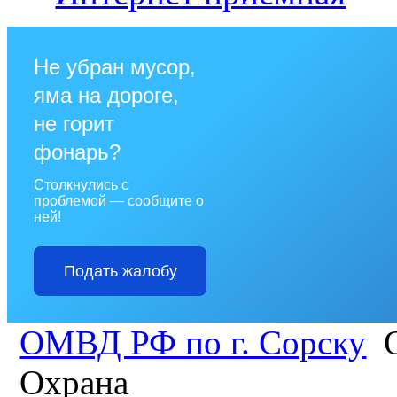
Не убран мусор,
яма на дороге,
не горит
фонарь?
Столкнулись с
проблемой — сообщите о
ней!
Подать жалобу
ОМВД РФ по г. Сорску
О
Охрана