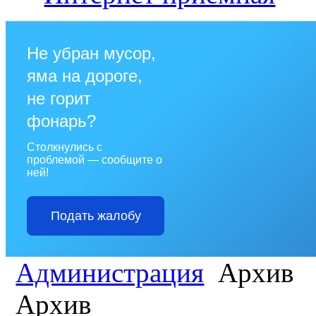
Не убран мусор,
яма на дороге,
не горит
фонарь?
Столкнулись с
проблемой — сообщите о
ней!
Подать жалобу
Администрация
Архив
Архив