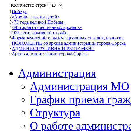
Количество строк:
1
Победа
2
«Архив, глазами детей»
3
«73 года великой Победы»
4
«История отечественных архивов»
5
100-летие архивной службы
6
Форма заявлений о выдаче архивных справок, выписок
7
ПОЛОЖЕНИЕ об архиве администрации города Сорска
8
АДМИНИСТРАТИВНЫЙ РЕГЛАМЕНТ
9
Архив администрации города Сорска
Администрация
Администрация МО
График приема граж
Структура
О работе администр