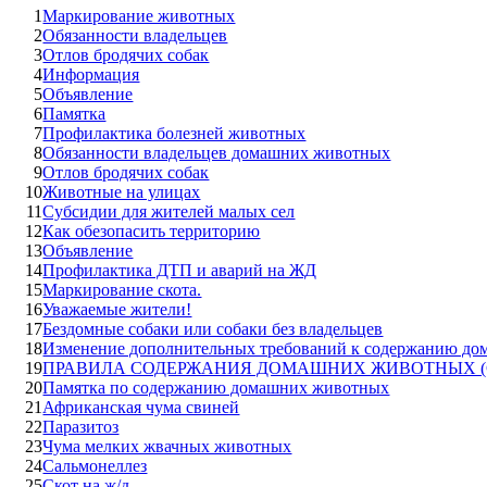
1
Маркирование животных
2
Обязанности владельцев
3
Отлов бродячих собак
4
Информация
5
Объявление
6
Памятка
7
Профилактика болезней животных
8
Обязанности владельцев домашних животных
9
Отлов бродячих собак
10
Животные на улицах
11
Субсидии для жителей малых сел
12
Как обезопасить территорию
13
Объявление
14
Профилактика ДТП и аварий на ЖД
15
Маркирование скота.
16
Уважаемые жители!
17
Бездомные собаки или собаки без владельцев
18
Изменение дополнительных требований к содержанию д
19
ПРАВИЛА СОДЕРЖАНИЯ ДОМАШНИХ ЖИВОТНЫХ (С
20
Памятка по содержанию домашних животных
21
Африканская чума свиней
22
Паразитоз
23
Чума мелких жвачных животных
24
Сальмонеллез
25
Скот на ж/д