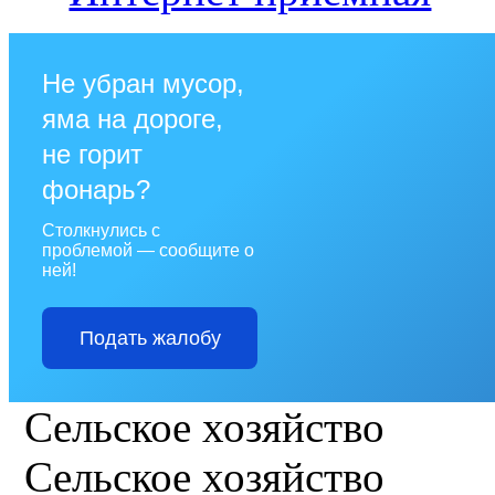
Не убран мусор,
яма на дороге,
не горит
фонарь?
Столкнулись с
проблемой — сообщите о
ней!
Подать жалобу
Сельское хозяйство
Сельское хозяйство