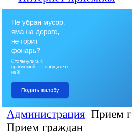
Не убран мусор,
яма на дороге,
не горит
фонарь?
Столкнулись с
проблемой — сообщите о
ней!
Подать жалобу
Администрация
Прием г
Прием граждан