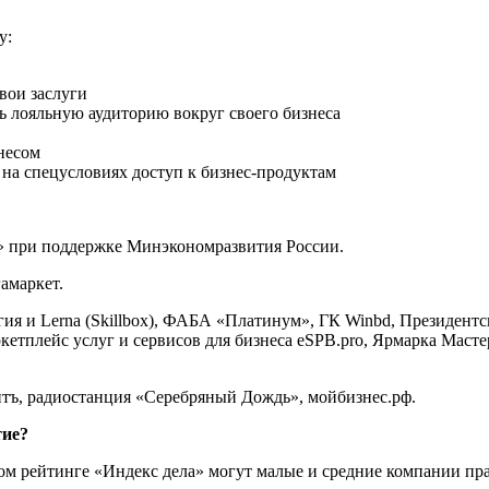
у:
вои заслуги
 лояльную аудиторию вокруг своего бизнеса
несом
 на спецусловиях доступ к бизнес-продуктам
» при поддержке Минэкономразвития России.
амаркет.
гия и Lerna (Skillbox), ФАБА «Платинум», ГК Winbd, Президен
ркетплейс услуг и сервисов для бизнеса eSPB.pro, Ярмарка Маст
ъ, радиостанция «Серебряный Дождь», мойбизнес.рф.
тие?
ком рейтинге «Индекс дела» могут малые и средние компании пра