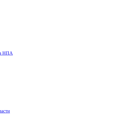
за НПА
ласти