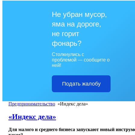
Не убран мусор,
яма на дороге,
не горит
фонарь?
Столкнулись с
проблемой — сообщите о
ней!
Подать жалобу
Предпринимательство
«Индекс дела»
«Индекс дела»
Для малого и среднего бизнеса запускают новый инструм
такое?