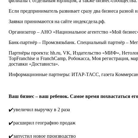
филиалы с отдельным юрлицом, а также бизнес-сообщества.
Если предприниматель развивает сразу два бизнеса разной 
Заявки принимаются на сайте индексдела.рф.
Организатор – АНО «Национальное агентство «Мой бизнес
Банк-партнёр – Промсвязьбанк. Специальный партнёр – Мег
Партнёры проекта: hh.ru, VK, Издательство «МИФ», Нетоло
TopFranchise и FranchCamp, Робокасса, Моя регистрация, ма
доставки «Достависта».
Информационные партнеры: ИТАР-ТАСС, газета Коммерсант
Ваш бизнес – ваш ребенок. Самое время похвастаться ег
✔️увеличил выручку в 2 раза
✔️расширил географию продаж
✔️запустил новое производство