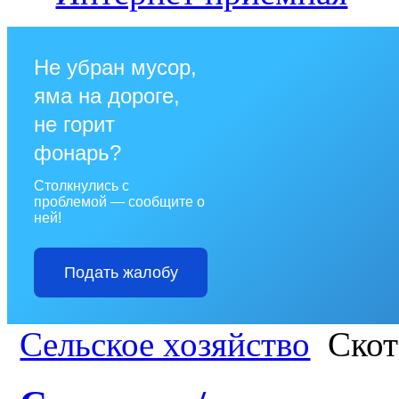
Не убран мусор,
яма на дороге,
не горит
фонарь?
Столкнулись с
проблемой — сообщите о
ней!
Подать жалобу
Сельское хозяйство
Скот