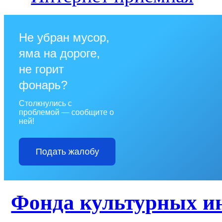
Не убран мусор,
яма на дороге,
не горит
фонарь?
Столкнулись с
проблемой — сообщите о
ней!
Подать жалобу
Фонда культурных и