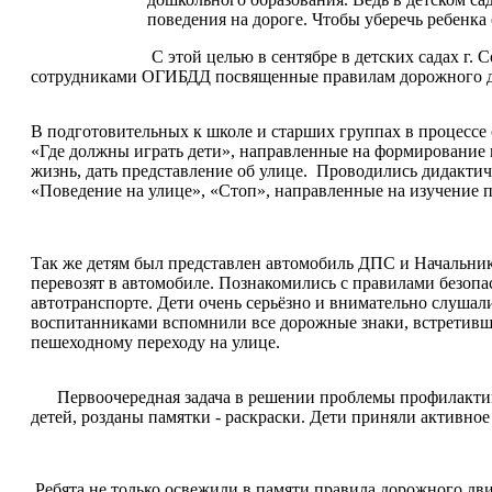
поведения на дороге. Чтобы уберечь ребенка
С этой целью в сентябре в детских садах г
сотрудниками ОГИБДД посвященные правилам дорожного д
В подготовительных к школе и старших группах в процессе 
«Где должны играть дети», направленные на формирование п
жизнь, дать представление об улице. Проводились дидакти
«Поведение на улице», «Стоп», направленные на изучение 
Так же детям был представлен автомобиль ДПС и Начальнико
перевозят в автомобиле. Познакомились с правилами безоп
автотранспорте. Дети очень серьёзно и внимательно слуша
воспитанниками вспомнили все дорожные знаки, встретивш
пешеходному переходу на улице.
Первоочередная задача в решении проблемы профилактики 
детей, розданы памятки - раскраски. Дети приняли активное
Ребята не только освежили в памяти правила дорожного дви