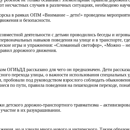
 от несчастных случаев в различных ситуациях, необходимо науч
. Сорска в рамках ОПМ «Внимание – дети!» проведены мероприят
вижения и безопасности.
совместной деятельности с детьми проводились беседы и игровы
ервоначальных навыков поведения на улице и в транспорте, где 
ческие игры и упражнения: «Сломанный светофор», «Можно – не
правил дорожного движения.
м ОГИЬДД рассказано для чего он предназначен. Дети рассказа
асного перехода улицы, о важности использования специальных 
ли, пробовали под руководством взрослого соблюдать обыкновен
иеся по пути, правила поведения на пешеходном переходе, пон
детского дорожно-транспортного травматизма – активизирова
 участие в их разукрашивании.
жения, но и узнали много нового и интересного. Таким образо