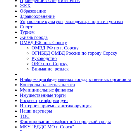
Проведение экспертизы НПА
ЖКХ
Образование
Здравоохранение
Управление культуры, молодежи, спорта и туризма
Спорт
Туризм
Жизнь города
ОМВД РФ по г. Сорску
ОМВД РФ по г. Сорску
ОГИБДД ОМВД России по городу Сорску
Руководство
ОВО по г. Сорску
Внимание, розыск
Информация федеральных государственных органов в
Контрольно-счетная палата
Муниципальные финансы
Имущественные торги
Росреестр информирует
Интернет приемная антикоррупция
Наши партнеры
ТОС
Формирование комфортной городской среды
МКУ "ЕДДС МО г. Сорск"