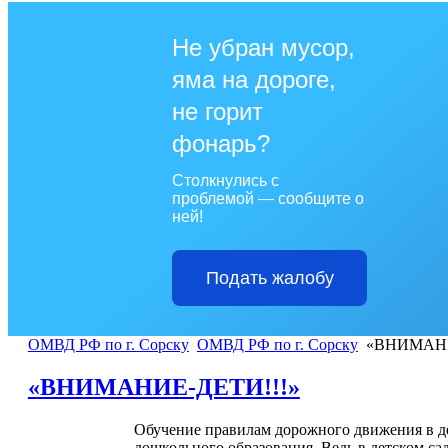
Не убран мусор,
яма на дороге,
не горит
фонарь?
Столкнулись с
проблемой — сообщите о
ней!
Подать жалобу
ОМВД РФ по г. Сорску
ОМВД РФ по г. Сорску
«ВНИМАНИ
«ВНИМАНИЕ-ДЕТИ!!!»
Обучение правилам дорожного движения в де
дошкольного образования. Ведь в детском с