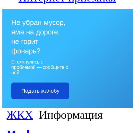
Не убран мусор,
яма на дороге,
не горит
фонарь?
Столкнулись с
проблемой — сообщите о
ней!
Подать жалобу
ЖКХ
Информация