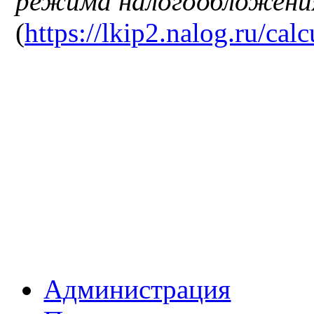
режима налогообложени
(
https://lkip2.nalog.ru/calc
Администрация