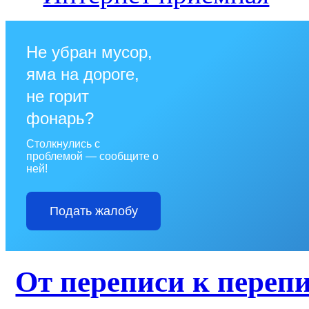
Не убран мусор,
яма на дороге,
не горит
фонарь?
Столкнулись с
проблемой — сообщите о
ней!
Подать жалобу
От переписи к перепи