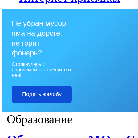
Не убран мусор,
яма на дороге,
не горит
фонарь?
Столкнулись с
проблемой — сообщите о
ней!
Подать жалобу
Образование