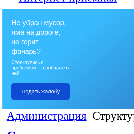
Не убран мусор,
яма на дороге,
не горит
фонарь?
Столкнулись с
проблемой — сообщите о
ней!
Подать жалобу
Администрация
Структу