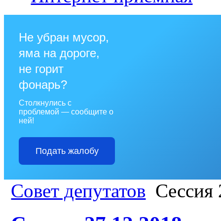
Не убран мусор,
яма на дороге,
не горит
фонарь?
Столкнулись с
проблемой — сообщите о
ней!
Подать жалобу
Совет депутатов
Сессия 