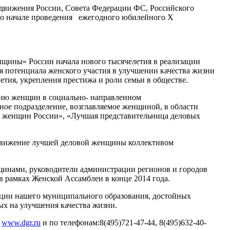
движения России, Совета Федерации ФС, Российского
о начале проведения ежегодного юбилейного Х
нщины» России начала нового тысячелетия в реализации
я потенциала женского участия в улучшении качества жизни
етия, укрепления престижа и роли семьи в обществе.
тию женщин в социально- направленном
ое подразделение, возглавляемое женщиной, в области
х женщин России», «Лучшая представительница деловых
выдвижение лучшей деловой женщины коллективом
щинами, руководители администрации регионов и городов
в рамках Женской Ассамблеи в конце 2014 года.
ации нашего муниципального образования, достойных
ых на улучшения качества жизни.
е
www.dgr.ru
и по телефонам:8(495)721-47-44, 8(495)632-40-