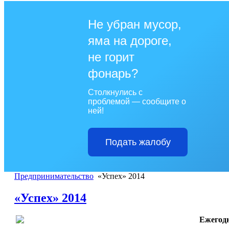
Не убран мусор,
яма на дороге,
не горит
фонарь?
Столкнулись с
проблемой — сообщите о
ней!
Подать жалобу
Предпринимательство
«Успех» 2014
«Успех» 2014
Ежегод