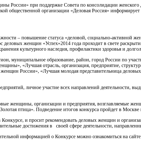
ины России» при поддержке Совета по консолидации женского 
ой общественной организации «Деловая Россия» информирует 
ажности – повышение статуса «деловой, социально-активной же
с деловых женщин «Успех»2014 года проходит в свете раскрыти
ранения культурного наследия, профилактики здоровья и долгол
он, муниципальное образование, район, город России по учас
щины», «Лучшая отрасль, организация, предприятие, структурн
х женщин России», «Лучшая молодая представительница деловы
редприятий, личное участие всех направлений деятельности, 
ловые женщины, организации и предприятия, возглавляемые жен
олотая птица». Подведение итогов конкурса пройдет в Москве 
в Конкурсе, и просит рекомендовать деловых женщин и организ
чительные достижения в своей сфере деятельности, направленн
ительной информацией о Конкурсе можно ознакомиться на сайт