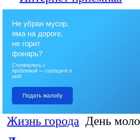
Не убран мусор,
яма на дороге,
не горит
фонарь?
Столкнулись с
проблемой — сообщите о
ней!
Подать жалобу
Жизнь города
День мол