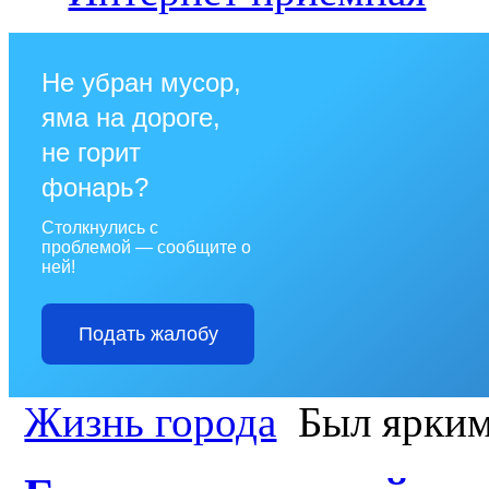
Не убран мусор,
яма на дороге,
не горит
фонарь?
Столкнулись с
проблемой — сообщите о
ней!
Подать жалобу
Жизнь города
Был ярким