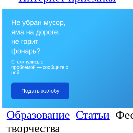
Не убран мусор,
яма на дороге,
не горит
фонарь?
Столкнулись с
проблемой — сообщите о
ней!
Подать жалобу
Образование
Статьи
Фес
творчества